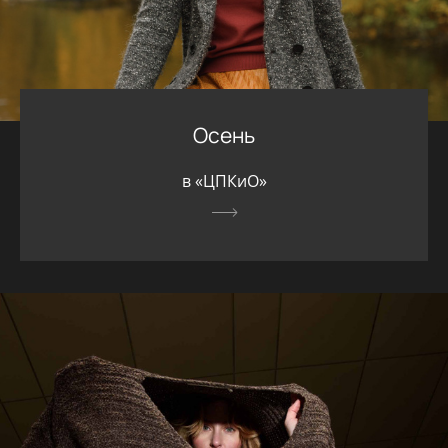
Осень
в «ЦПКиО»